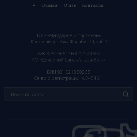
Отзывы
О нас
Контакты
ТОО «Мугадаров и партнеры»
г. Костанай, ул. Аль-Фараби, 74, каб.11
ИИК KZ5196513F0007243697
АО «Дочерний Банк «Альфа-банк»
БИН 931021350265
Св-во о регистрации №34546-1