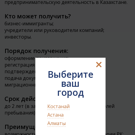
предпринимательскую деятельность в Казахстане.
Кто может получить?
бизнес-иммигранты;
учредители или руководители компаний;
инвесторы.
Порядок получения:
оформление приглашения;
×
регистрация юридического лица или
Выберите
подтверждение бизнес-намерений;
подача документов в консульство или
ваш
миграционные органы.
город
Срок действия:
до 2 лет (в зависимости от категории и целей
Костанай
пребывания).
Астана
Алматы
Преимущества:
возможность ведения бизнеса на территории РК;