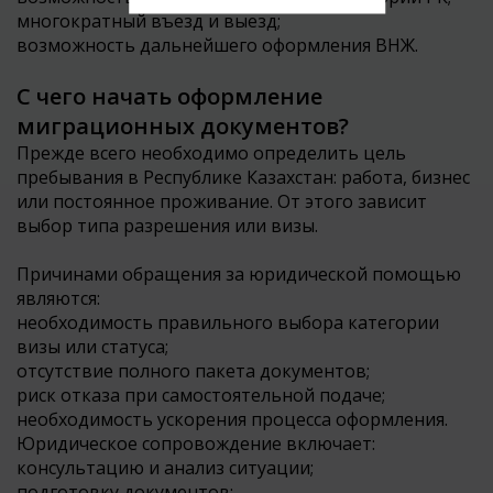
многократный въезд и выезд;
возможность дальнейшего оформления ВНЖ.
С чего начать оформление
миграционных документов?
Прежде всего необходимо определить цель
пребывания в Республике Казахстан: работа, бизнес
или постоянное проживание. От этого зависит
выбор типа разрешения или визы.
Причинами обращения за юридической помощью
являются:
необходимость правильного выбора категории
визы или статуса;
отсутствие полного пакета документов;
риск отказа при самостоятельной подаче;
необходимость ускорения процесса оформления.
Юридическое сопровождение включает:
консультацию и анализ ситуации;
подготовку документов;